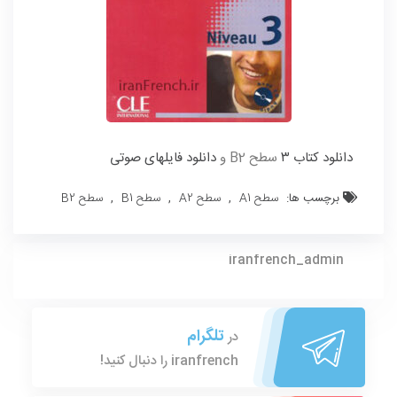
دانلود کتاب ۳
سطح B2 و
دانلود فایلهای صوتی
برچسب ها:
سطح A1
,
سطح A2
,
سطح B1
,
سطح B2
iranfrench_admin
تلگرام
در
iranfrench را دنبال کنید!