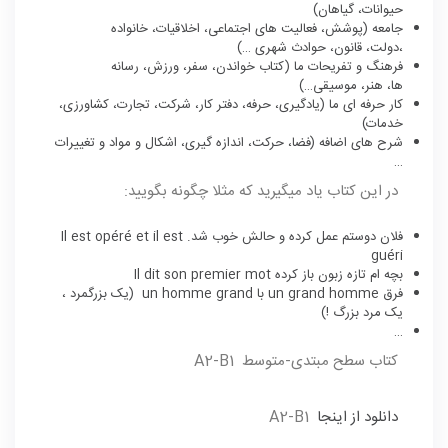
حیوانات،
گیاهان
)
جامعه (پوشش، فعالیت های اجتماعی، اخلاقیات، خانواده
،دولت،
قانون
، حوادث شهری …)
فرهنگ و تفریحات ما (کتاب خواندن، سفر، ورزش، رسانه
ها،
هنر
،
موسیقی
…)
کار حرفه ای ما (یادگیری، حرفه، دفتر کار، شرکت، تجارت، کشاورزی،
خدمات)
شرح های اضافه (
فضا
، حرکت، اندازه گیری، اشکال و مواد و تغییرات
…
در این کتاب یاد میگیرید که مثلا چگونه بگویید:
فلان دوستم عمل کرده و حالش خوب شد. Il est opéré et il est
guéri
بچه ام تازه زبون باز کرده Il dit son premier mot
فرق un grand homme با un homme grand (یک بزرگمرد ،
یک مرد بزرگ !)
…
کتاب سطح مبتدی-متوسط A2-B1
دانلود از اینجا
A2-B1